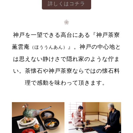
詳しくはコチラ
神戸を一望できる高台にある『神戸茶寮
薫雲庵
』。
神戸の中心地と
（ほううんあん）
は思えない静けさで隠れ家のような佇ま
い。
茶懐石や神戸茶寮ならではの懐石料
理で感動を味わって頂きます。