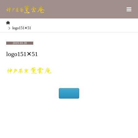
logo151✕51
2019.03.20
logo151✕51