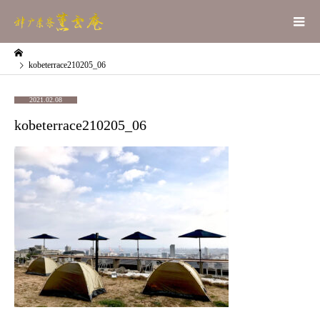
kobeterrace210205_06
2021.02.08
kobeterrace210205_06