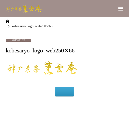
kobesaryo_logo_web250✕66
2019.03.20
kobesaryo_logo_web250✕66