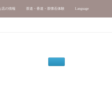
お店の情報
茶道・香道・茶懐石体験
Language