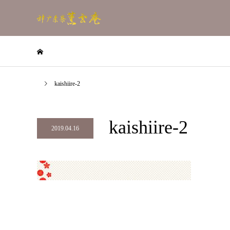
kaishiire-2
kaishiire-2
2019.04.16