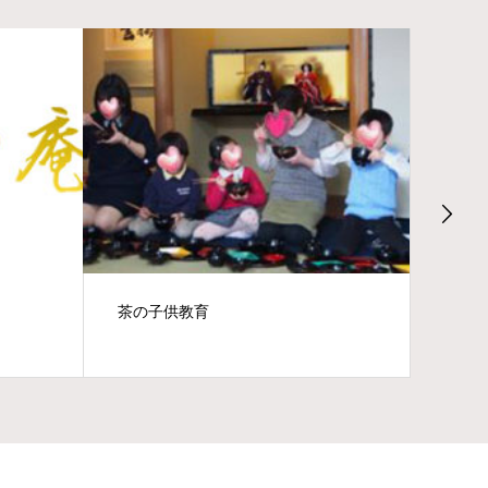
。
茶の子供教育
201