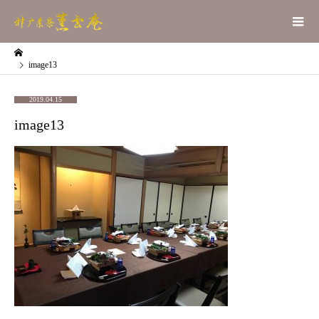
image13
2019.04.15
image13