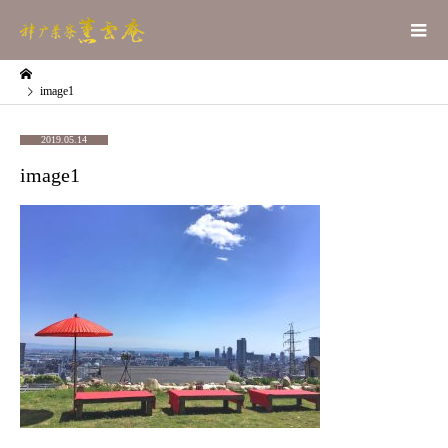
image1
2019.05.14
image1