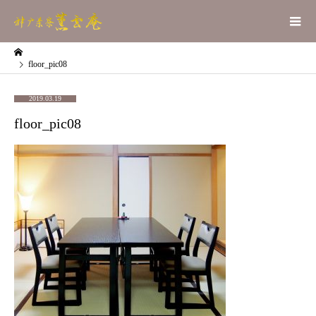
floor_pic08
2019.03.19
floor_pic08