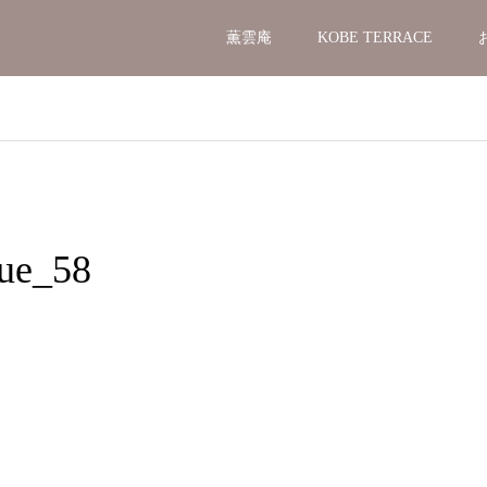
薫雲庵
KOBE TERRACE
ue_58