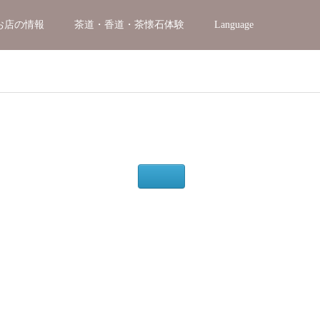
お店の情報
茶道・香道・茶懐石体験
Language