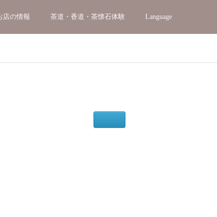
お店の情報
茶道・香道・茶懐石体験
Language